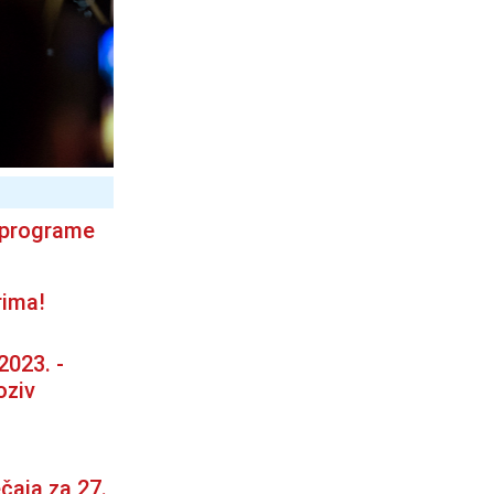
 programe
rima!
2023. -
oziv
ečaja za 27.