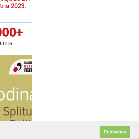
tria 2023.
000+
itelja
Prihvaćam