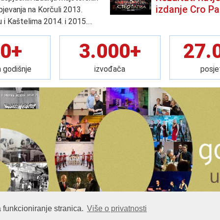
izdanje Cro Pa
pjevanja na Korčuli 2013.
u i Kaštelima 2014. i 2015.…
0+
3.000+
27.
 godišnje
izvođača
posjet
 funkcioniranje stranica.
Više o privatnosti