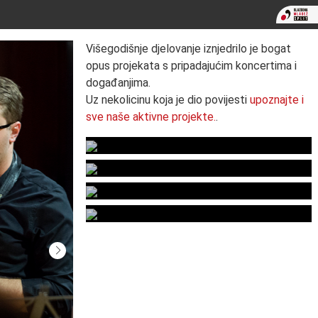
Višegodišnje djelovanje iznjedrilo je bogat
opus projekata s pripadajućim koncertima i
događanjima.
Uz nekolicinu koja je dio povijesti
upoznajte i
sve naše aktivne projekte.
.