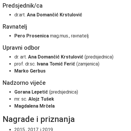
Predsjednik/ca
dr.art.
Ana Domančić Krstulović
Ravnatelj
Pero Prosenica
mag.mus., ravnatelj
Upravni odbor
dr. art.
Ana Domančić Krstulović
(predsjednica)
prof. dr.sc.
Ivana Tomić Ferić
(zamjenica)
Marko Gerbus
Nadzorno vijeće
Gorana Lepetić
(predsjednica)
mr. sc.
Alojz Tušek
Magdalena Mrčela
Nagrade i priznanja
2015., 2017. i 2019.