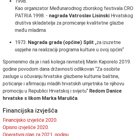
1998.
Kao organizator Međunarodnog zborskog festivala CRO
PATRIA 1998. -
nagrada Vatroslav Lisinski
Hrvatskog
društva skladatelja za promicanje kvalitetne glazbe
među mladima
1973.
Nagrada grada (općine) Split
„za izuzetne
uspjehe na realizaciji programa kulture u ovoj općini“
Spomenimo da je i naš kolega ravnatelj Marin Kaporelo 2019.
godine povodom dana državnosti odlikovan “Za osobite
zasluge u očuvanju hrvatske glazbene kulturne baštine,
poticanje i afirmaciju mladih hrvatskih umjetnika te njihovu
promociju u Republici Hrvatskoj i svijetu“
Redom Danice
hrvatske s likom Marka Marulića
.
Financijska izvješća
Financijsko izvješće 2020.
Opisno izvješće 2020.
Operativni plan za 2021. godinu