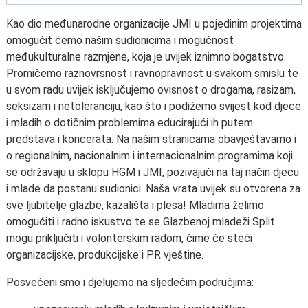
Kao dio međunarodne organizacije JMI u pojedinim projektima
omogućit ćemo našim sudionicima i mogućnost
međukulturalne razmjene, koja je uvijek iznimno bogatstvo.
Promičemo raznovrsnost i ravnopravnost u svakom smislu te
u svom radu uvijek isključujemo ovisnost o drogama, rasizam,
seksizam i netoleranciju, kao što i podižemo svijest kod djece
i mladih o dotičnim problemima educirajući ih putem
predstava i koncerata. Na našim stranicama obavještavamo i
o regionalnim, nacionalnim i internacionalnim programima koji
se održavaju u sklopu HGM i JMI, pozivajući na taj način djecu
i mlade da postanu sudionici. Naša vrata uvijek su otvorena za
sve ljubitelje glazbe, kazališta i plesa! Mladima želimo
omogućiti i radno iskustvo te se Glazbenoj mladeži Split
mogu priključiti i volonterskim radom, čime će steći
organizacijske, produkcijske i PR vještine.
Posvećeni smo i djelujemo na sljedećim područjima: