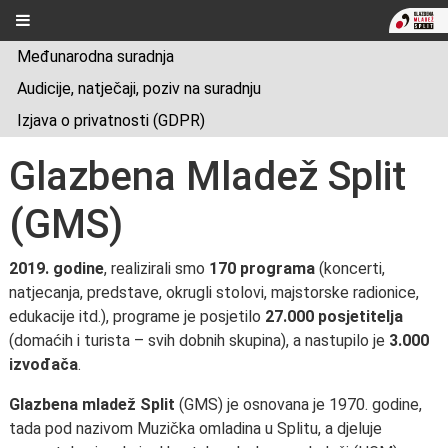
Međunarodna suradnja
Audicije, natječaji, poziv na suradnju
Izjava o privatnosti (GDPR)
Glazbena Mladež Split
(GMS)
2019. godine
, realizirali smo
170 programa
(koncerti,
natjecanja, predstave, okrugli stolovi, majstorske radionice,
edukacije itd.), programe je posjetilo
27.000 posjetitelja
(domaćih i turista – svih dobnih skupina), a nastupilo je
3.000
izvođača
.
Glazbena mladež Split
(GMS) je osnovana je 1970. godine,
tada pod nazivom Muzička omladina u Splitu, a djeluje