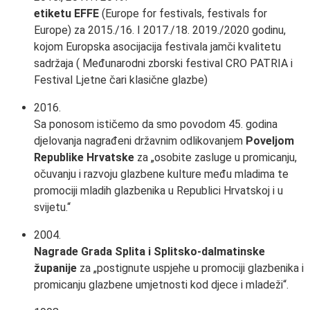
etiketu EFFE
(Europe for festivals, festivals for
Europe) za 2015./16. I 2017./18. 2019./2020 godinu,
kojom Europska asocijacija festivala jamči kvalitetu
sadržaja ( Međunarodni zborski festival CRO PATRIA i
Festival Ljetne čari klasične glazbe)
2016.
Sa ponosom ističemo da smo povodom 45. godina
djelovanja nagrađeni državnim odlikovanjem
Poveljom
Republike Hrvatske
za „osobite zasluge u promicanju,
očuvanju i razvoju glazbene kulture među mladima te
promociji mladih glazbenika u Republici Hrvatskoj i u
svijetu.“
2004.
Nagrade Grada Splita i Splitsko-dalmatinske
županije
za „postignute uspjehe u promociji glazbenika i
promicanju glazbene umjetnosti kod djece i mladeži“.