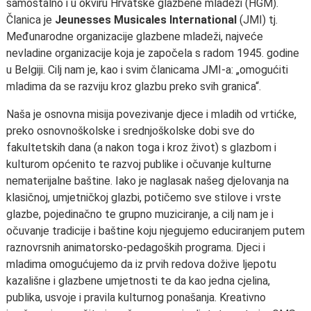
samostalno i u okviru Hrvatske glazbene mladeži (HGM).
Članica je
Jeunesses Musicales International
(JMI) tj.
Međunarodne organizacije glazbene mladeži, najveće
nevladine organizacije koja je započela s radom 1945. godine
u Belgiji. Cilj nam je, kao i svim članicama JMI-a: „omogućiti
mladima da se razviju kroz glazbu preko svih granica“.
Naša je osnovna misija povezivanje djece i mladih od vrtićke,
preko osnovnoškolske i srednjoškolske dobi sve do
fakultetskih dana (a nakon toga i kroz život) s glazbom i
kulturom općenito te razvoj publike i očuvanje kulturne
nematerijalne baštine. Iako je naglasak našeg djelovanja na
klasičnoj, umjetničkoj glazbi, potičemo sve stilove i vrste
glazbe, pojedinačno te grupno muziciranje, a cilj nam je i
očuvanje tradicije i baštine koju njegujemo educiranjem putem
raznovrsnih animatorsko-pedagoških programa. Djeci i
mladima omogućujemo da iz prvih redova dožive ljepotu
kazališne i glazbene umjetnosti te da kao jedna cjelina,
publika, usvoje i pravila kulturnog ponašanja. Kreativno