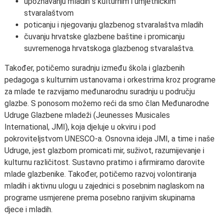
upoznavanju mladih s kulturnim i umjetničkim
stvaralaštvom
poticanju i njegovanju glazbenog stvaralaštva mladih
čuvanju hrvatske glazbene baštine i promicanju
suvremenoga hrvatskoga glazbenog stvaralaštva.
Također, potičemo suradnju između škola i glazbenih
pedagoga s kulturnim ustanovama i orkestrima kroz programe
za mlade te razvijamo međunarodnu suradnju u području
glazbe. S ponosom možemo reći da smo član Međunarodne
Udruge Glazbene mladeži (Jeunesses Musicales
International, JMI), koja djeluje u okviru i pod
pokroviteljstvom UNESCO-a. Osnovna ideja JMI, a time i naše
Udruge, jest glazbom promicati mir, suživot, razumijevanje i
kulturnu različitost. Sustavno pratimo i afirmiramo darovite
mlade glazbenike. Također, potičemo razvoj volontiranja
mladih i aktivnu ulogu u zajednici s posebnim naglaskom na
programe usmjerene prema posebno ranjivim skupinama
djece i mladih.